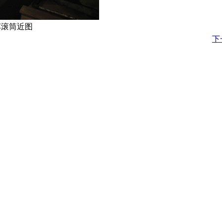
车滚筒近图
下